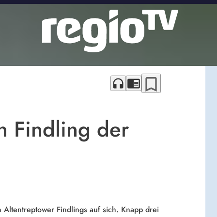
bookmark_border
headphones
chrome_reader_mode
n Findling der
ltentreptower Findlings auf sich. Knapp drei