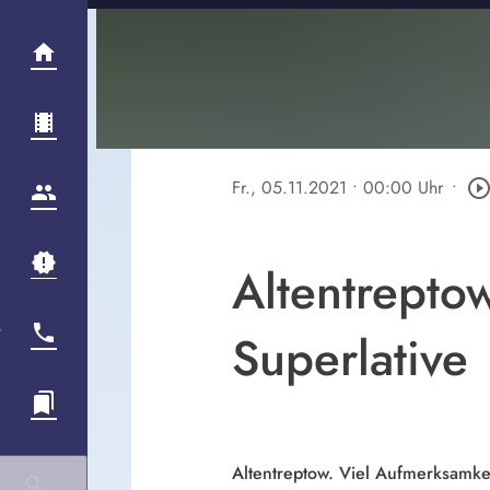
Fr., 05.11.2021
• 00:00 Uhr
•
play_circle_outli
Altentreptow
Superlative
Altentreptow. Viel Aufmerksamke