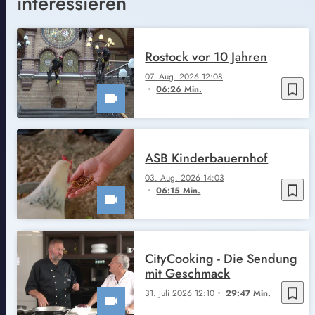
interessieren
Rostock vor 10 Jahren
07. Aug. 2026 12:08
bookmark_border
06:26 Min.
ASB Kinderbauernhof
03. Aug. 2026 14:03
bookmark_border
06:15 Min.
CityCooking - Die Sendung
mit Geschmack
bookmark_border
31. Juli 2026 12:10
29:47 Min.