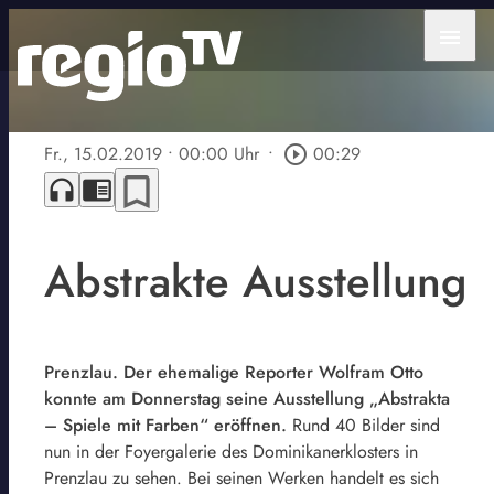
menu
Fr., 15.02.2019
• 00:00 Uhr
•
play_circle_outline
00:29
bookmark_border
headphones
chrome_reader_mode
Abstrakte Ausstellung
Prenzlau. Der ehemalige Reporter Wolfram Otto
konnte am Donnerstag seine Ausstellung „Abstrakta
– Spiele mit Farben“ eröffnen.
Rund 40 Bilder sind
nun in der Foyergalerie des Dominikanerklosters in
Prenzlau zu sehen. Bei seinen Werken handelt es sich