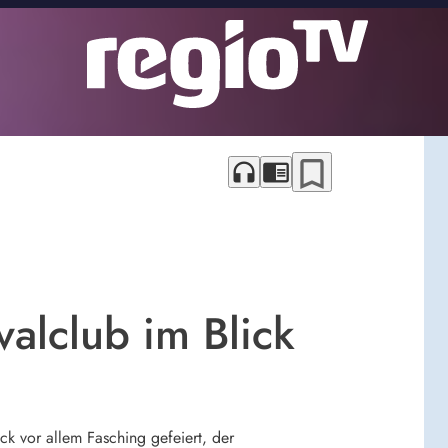
bookmark_border
headphones
chrome_reader_mode
valclub im Blick
k vor allem Fasching gefeiert, der