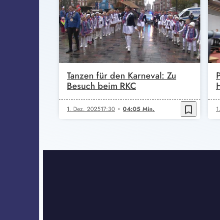
Tanzen für den Karneval: Zu
P
Besuch beim RKC
bookmark_border
1. Dez. 2025
17:30
04:05 Min.
1