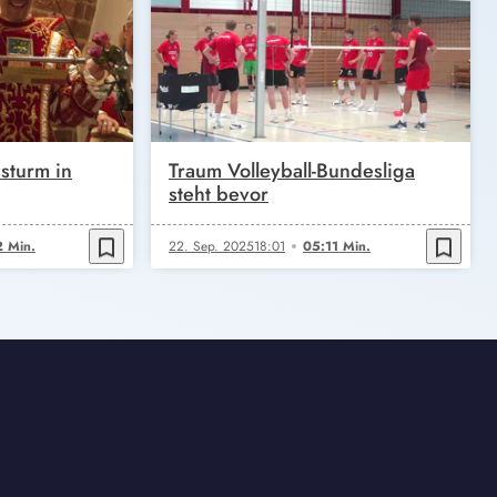
sturm in
Traum Volleyball-Bundesliga
steht bevor
bookmark_border
bookmark_border
 Min.
22. Sep. 2025
18:01
05:11 Min.