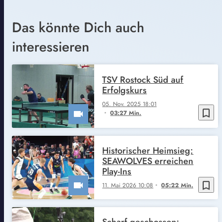
Das könnte Dich auch
interessieren
TSV Rostock Süd auf
Erfolgskurs
05. Nov. 2025 18:01
bookmark_border
03:27 Min.
Historischer Heimsieg:
SEAWOLVES erreichen
Play-Ins
bookmark_border
11. Mai 2026 10:08
05:22 Min.
Scharf geschossen: