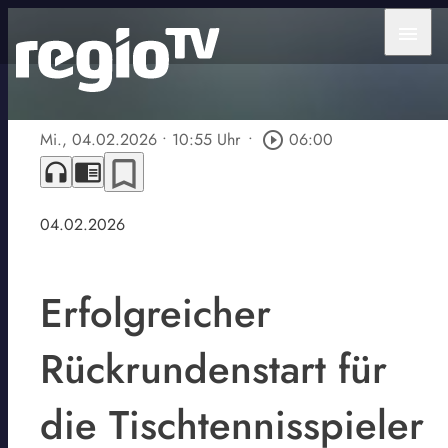
menu
Mi., 04.02.2026
• 10:55 Uhr
•
play_circle_outline
06:00
bookmark_border
headphones
chrome_reader_mode
04.02.2026
Erfolgreicher
Rückrundenstart für
die Tischtennisspieler