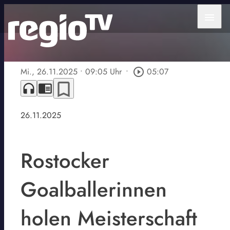
menu
Mi., 26.11.2025
• 09:05 Uhr
•
play_circle_outline
05:07
bookmark_border
headphones
chrome_reader_mode
26.11.2025
Rostocker
Goalballerinnen
holen Meisterschaft