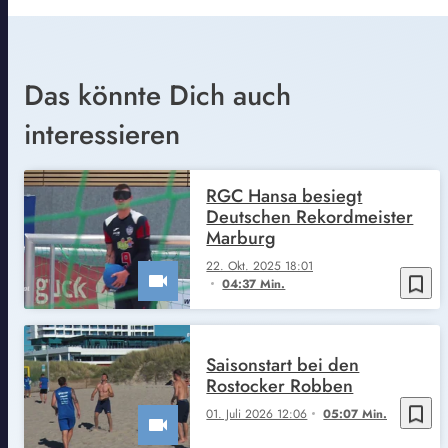
Das könnte Dich auch
interessieren
RGC Hansa besiegt
Deutschen Rekordmeister
Marburg
22. Okt. 2025 18:01
bookmark_border
04:37 Min.
Saisonstart bei den
Rostocker Robben
bookmark_border
01. Juli 2026 12:06
05:07 Min.