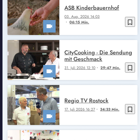
ASB Kinderbauernhof
03. Aug. 2026 14:03
bookmark_border
06:15 Min.
CityCooking - Die Sendung
mit Geschmack
bookmark_border
31. Juli 2026 12:10
29:47 Min.
Regio TV Rostock
bookmark_border
17. Juli 2026 16:27
34:33 Min.