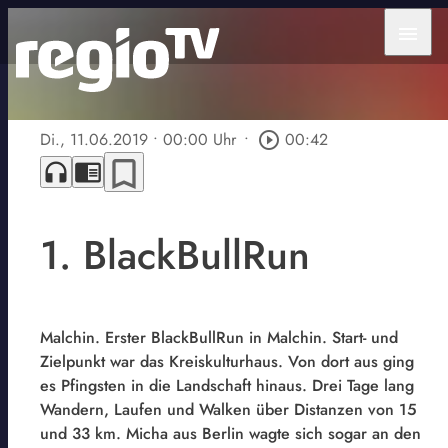
menu
Di., 11.06.2019
• 00:00 Uhr
•
play_circle_outline
00:42
bookmark_border
headphones
chrome_reader_mode
1. BlackBullRun
Malchin. Erster BlackBullRun in Malchin. Start- und
Zielpunkt war das Kreiskulturhaus. Von dort aus ging
es Pfingsten in die Landschaft hinaus. Drei Tage lang
Wandern, Laufen und Walken über Distanzen von 15
und 33 km. Micha aus Berlin wagte sich sogar an den