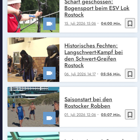
Scharf geschossen:
Bogensport beim ESV Lok
Rostock
bookmark_border
15. Juli 2026 15:06
04:00 Min.
Historisches Fechten:
Langschwert-Kampf bei
den Schwert-Greifen
Rostock
bookmark_border
06. Juli 2026 14:17
05:56 Min.
Saisonstart bei den
Rostocker Robben
bookmark_border
01. Juli 2026 12:06
05:07 Min.