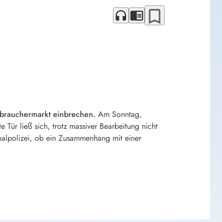
bookmark_border
headphones
chrome_reader_mode
erbrauchermarkt einbrechen.
Am Sonntag,
 Tür ließ sich, trotz massiver Bearbeitung nicht
inalpolizei, ob ein Zusammenhang mit einer