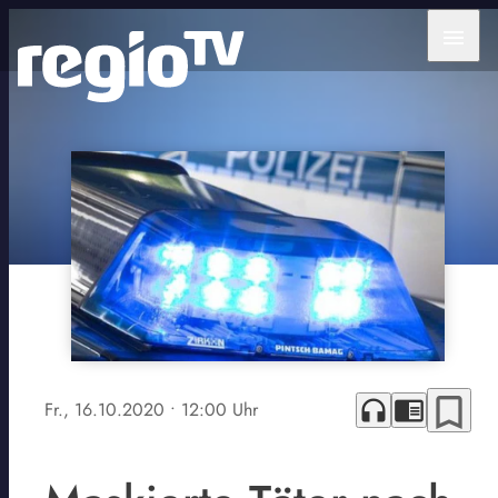
menu
bookmark_border
headphones
chrome_reader_mode
Fr., 16.10.2020
• 12:00 Uhr