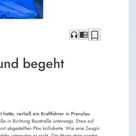
bookmark_border
headphones
chrome_reader_mode
und begeht
hatte, verließ ein Kraftfahrer in Prenzlau
raße in Richtung Baustraße unterwegs. Etwa auf
rt abgestellten Pkw kollidierte. Wie eine Zeugin
Mehr unternahm er nicht. Der Mann stieg wieder