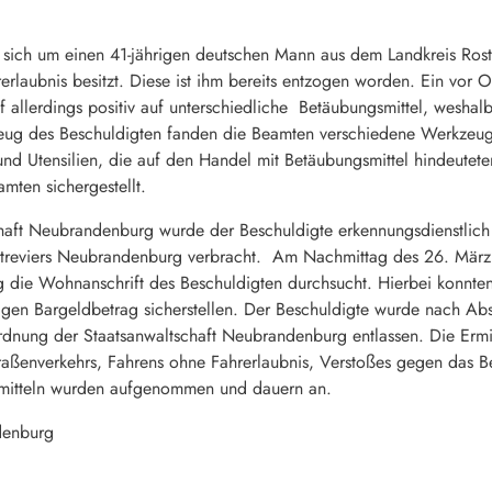
s sich um einen 41-jährigen deutschen Mann aus dem Landkreis R
erlaubnis besitzt. Diese ist ihm bereits entzogen worden. Ein vor O
ief allerdings positiv auf unterschiedliche Betäubungsmittel, wesha
eug des Beschuldigten fanden die Beamten verschiedene Werkzeuge,
 und Utensilien, die auf den Handel mit Betäubungsmittel hindeute
ten sichergestellt.
aft Neubrandenburg wurde der Beschuldigte erkennungsdienstlich 
reviers Neubrandenburg verbracht. Am Nachmittag des 26. März w
die Wohnanschrift des Beschuldigten durchsucht. Hierbei konnten 
lligen Bargeldbetrag sicherstellen. Der Beschuldigte wurde nach A
dnung der Staatsanwaltschaft Neubrandenburg entlassen. Die Ermi
aßenverkehrs, Fahrens ohne Fahrerlaubnis, Verstoßes gegen das B
smitteln wurden aufgenommen und dauern an.
denburg