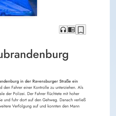
bookmark_border
headphones
chrome_reader_mode
eubrandenburg
ndenburg in der Ravensburger Straße ein
 den Fahrer einer Kontrolle zu unterziehen. Als
le der Polizei. Der Fahrer flüchtete mit hoher
aße und fuhr dort auf den Gehweg. Danach verließ
 weitere Verfolgung auf und konnten den Mann