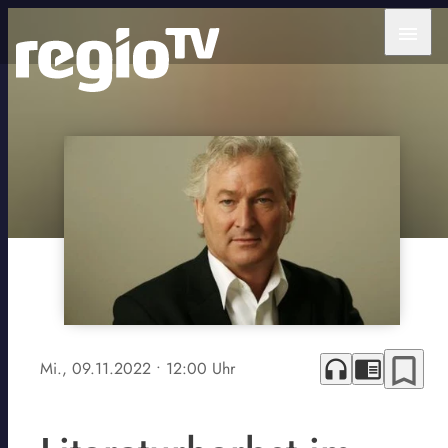
menu
bookmark_border
headphones
chrome_reader_mode
Mi., 09.11.2022
• 12:00 Uhr