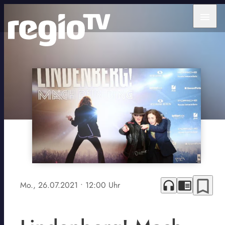
menu
bookmark_border
headphones
chrome_reader_mode
Mo., 26.07.2021
• 12:00 Uhr