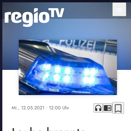
menu
bookmark_border
headphones
chrome_reader_mode
Mi., 12.05.2021
• 12:00 Uhr