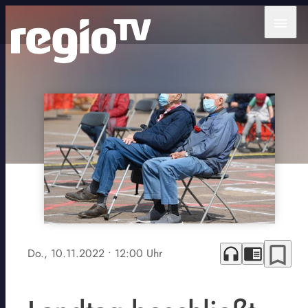
menu
bookmark_border
headphones
chrome_reader_mode
Do., 10.11.2022
• 12:00 Uhr