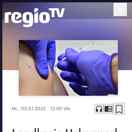
menu
bookmark_border
headphones
chrome_reader_mode
Mi., 05.01.2022
• 12:00 Uhr