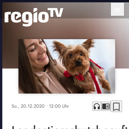
menu
bookmark_border
headphones
chrome_reader_mode
So., 20.12.2020
• 12:00 Uhr