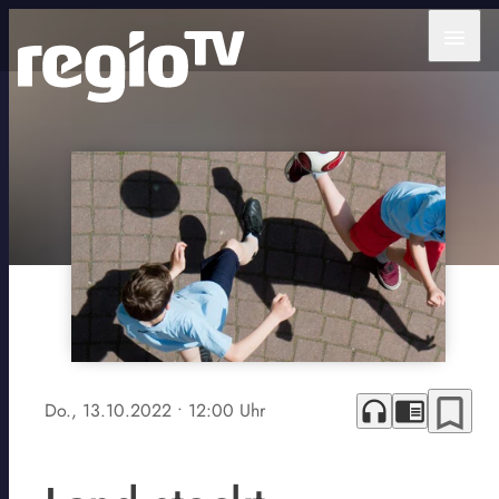
menu
bookmark_border
headphones
chrome_reader_mode
Do., 13.10.2022
• 12:00 Uhr