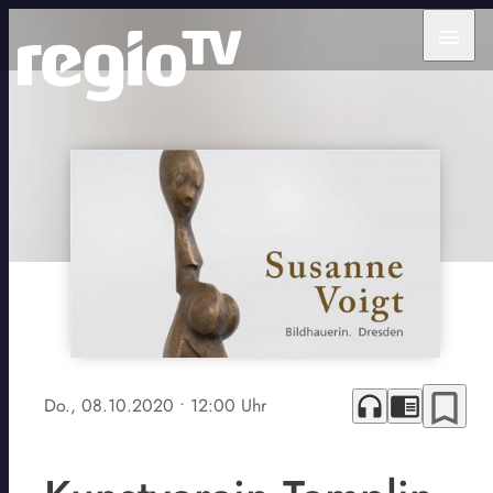
menu
bookmark_border
headphones
chrome_reader_mode
Do., 08.10.2020
• 12:00 Uhr