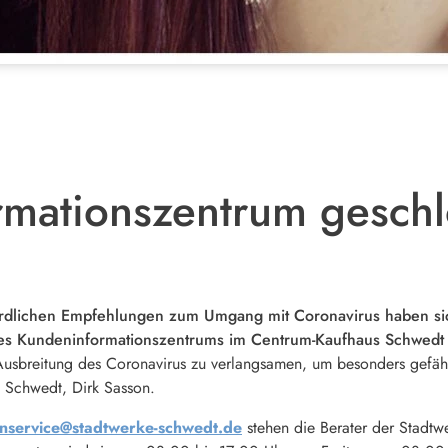
mationszentrum gesch
ördlichen Empfehlungen zum Umgang mit Coronavirus haben sic
s Kundeninformationszentrums im Centrum-Kaufhaus Schwedt 
 Ausbreitung des Coronavirus zu verlangsamen, um besonders gefäh
e Schwedt, Dirk Sasson.
nservice@stadtwerke-schwedt.de
stehen die Berater der Stadtw