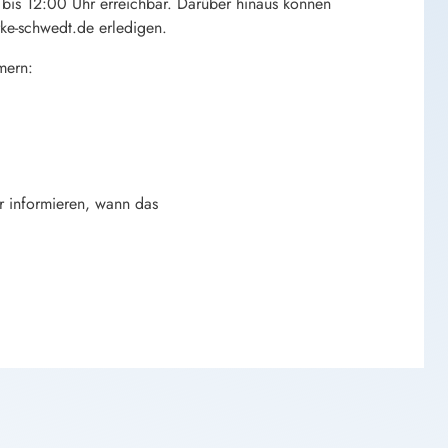
bis 12:00 Uhr erreichbar. Darüber hinaus können
ke-schwedt.de erledigen.
mern:
r informieren, wann das