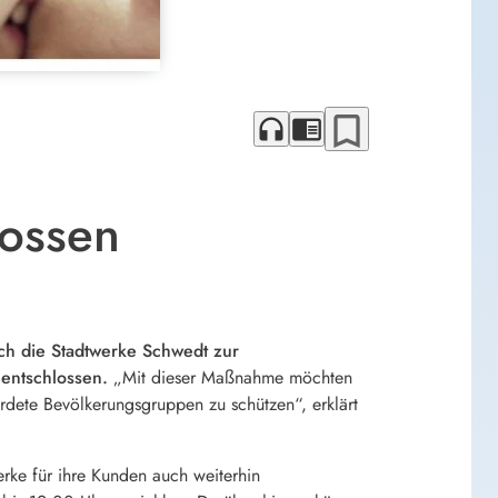
bookmark_border
headphones
chrome_reader_mode
lossen
h die Stadtwerke Schwedt zur
entschlossen.
„Mit dieser Maßnahme möchten
rdete Bevölkerungsgruppen zu schützen“, erklärt
erke für ihre Kunden auch weiterhin