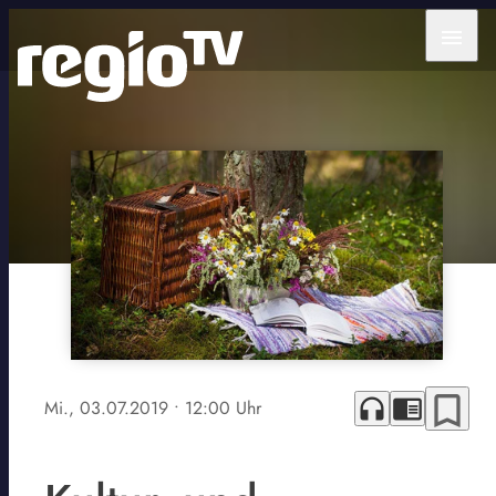
menu
bookmark_border
headphones
chrome_reader_mode
Mi., 03.07.2019
• 12:00 Uhr