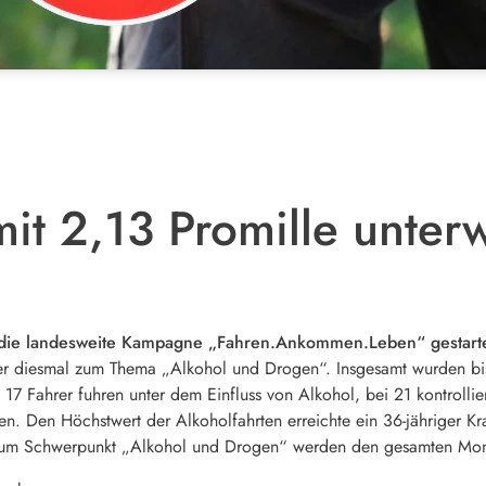
mit 2,13 Promille unter
 die landesweite Kampagne „Fahren.Ankommen.Leben“ gestarte
hmer diesmal zum Thema „Alkohol und Drogen“. Insgesamt wurden b
 17 Fahrer fuhren unter dem Einfluss von Alkohol, bei 21 kontroll
den. Den Höchstwert der Alkoholfahrten erreichte ein 36-jähriger Kr
n zum Schwerpunkt „Alkohol und Drogen“ werden den gesamten Mon