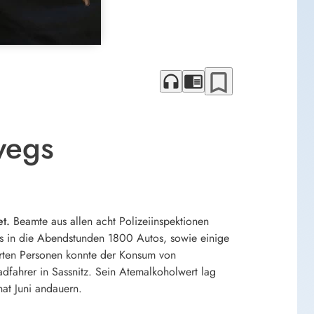
bookmark_border
headphones
chrome_reader_mode
wegs
t.
Beamte aus allen acht Polizeiinspektionen
is in die Abendstunden 1800 Autos, sowie einige
ierten Personen konnte der Konsum von
adfahrer in Sassnitz. Sein Atemalkoholwert lag
at Juni andauern.