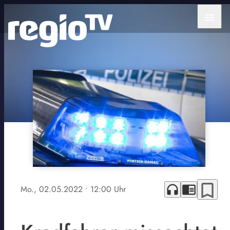
menu
bookmark_border
headphones
chrome_reader_mode
Mo., 02.05.2022
• 12:00 Uhr