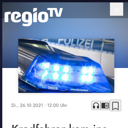
menu
bookmark_border
headphones
chrome_reader_mode
Di., 26.10.2021
• 12:00 Uhr