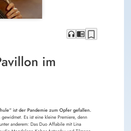
bookmark_border
headphones
chrome_reader_mode
avillon im
hule“ ist der Pandemie zum Opfer gefallen.
m gewidmet. Es ist eine kleine Premiere, denn
unter anderem: Das Duo Affabile mit Lina