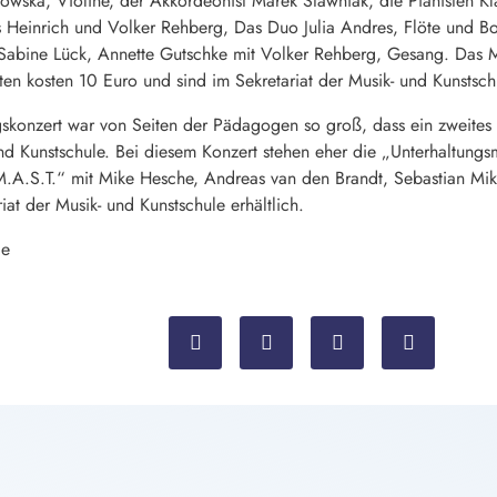
tkowska, Violine, der Akkordeonist Marek Stawniak, die Pianisten
 Heinrich und Volker Rehberg, Das Duo Julia Andres, Flöte und B
 Sabine Lück, Annette Gutschke mit Volker Rehberg, Gesang. Das Mo
en kosten 10 Euro und sind im Sekretariat der Musik- und Kunstschu
gskonzert war von Seiten der Pädagogen so groß, dass ein zweites 
nd Kunstschule. Bei diesem Konzert stehen eher die „Unterhaltungsm
.A.S.T.“ mit Mike Hesche, Andreas van den Brandt, Sebastian Mikol
iat der Musik- und Kunstschule erhältlich.
le