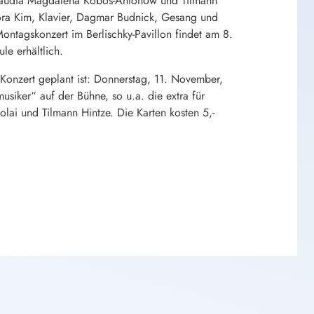
 Klaudia Magdalena Kobos-Antonόw und Tilmann
ora Kim, Klavier, Dagmar Budnick, Gesang und
ntagskonzert im Berlischky-Pavillon findet am 8.
le erhältlich.
Konzert geplant ist: Donnerstag, 11. November,
usiker“ auf der Bühne, so u.a. die extra für
ai und Tilmann Hintze. Die Karten kosten 5,-