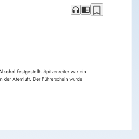
bookmark_border
headphones
chrome_reader_mode
ohol festgestellt.
Spitzenreiter war ein
n der Atemluft. Der Führerschein wurde