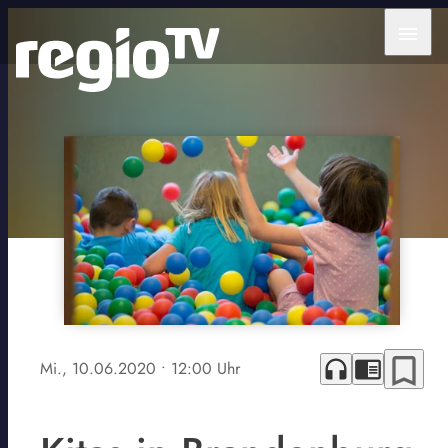
menu
bookmark_border
headphones
chrome_reader_mode
Mi., 10.06.2020
• 12:00 Uhr