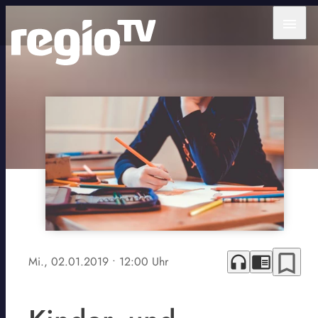
menu
bookmark_border
headphones
chrome_reader_mode
Mi., 02.01.2019
• 12:00 Uhr