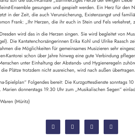
stand soll die Bach-Kantate „Barmherziges Herze der ewigen Lieb
einst-Ensemble gesungen und gespielt werden. Ein Herz für den Na
tzt in der Zeit, die auch Verunsicherung, Existenzangst und familiä
mon Frank: „Ihr Herzen, die ihr euch in Stein und Fels verkehret, 
s Dresden wird das in die Herzen singen. Sie wird begleitet von Mu
el). Die Kantatenchorsängerinnen Erika Kohl und Ulrike Raasch zei
hmen die Möglichkeiten für gemeinsames Musizieren sehr eingesch
gen-Kantorei schon über Jahre hinweg eine gute Verbindung pflegen
Menschen unter Einhaltung der Abstands- und Hygieneregeln zuhöre
die Plätze trotzdem nicht ausreichen, wird nach außen übertragen
-Spielplan“ Folgendes bereit: Die Kurzgottesdienste sonntags 10 
. Marien donnerstags 19.30 Uhr zum „Musikalischen Segen“ einla
Waren (Müritz)