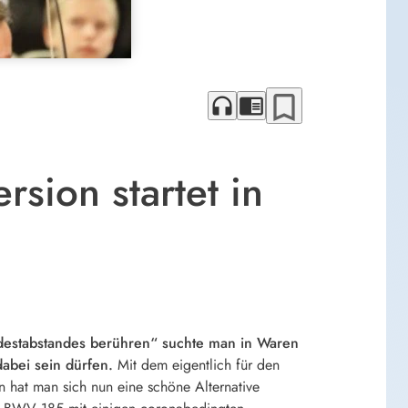
bookmark_border
headphones
chrome_reader_mode
rsion startet in
ndestabstandes berühren“ suchte man in Waren
abei sein dürfen.
Mit dem eigentlich für den
en hat man sich nun eine schöne Alternative