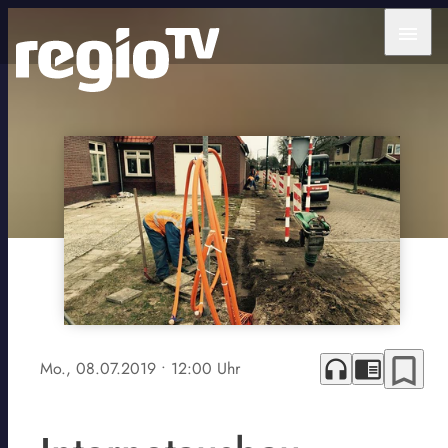
menu
bookmark_border
headphones
chrome_reader_mode
Mo., 08.07.2019
• 12:00 Uhr