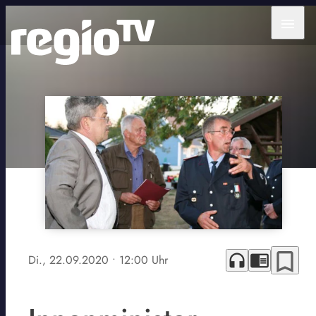
menu
bookmark_border
headphones
chrome_reader_mode
Di., 22.09.2020
• 12:00 Uhr