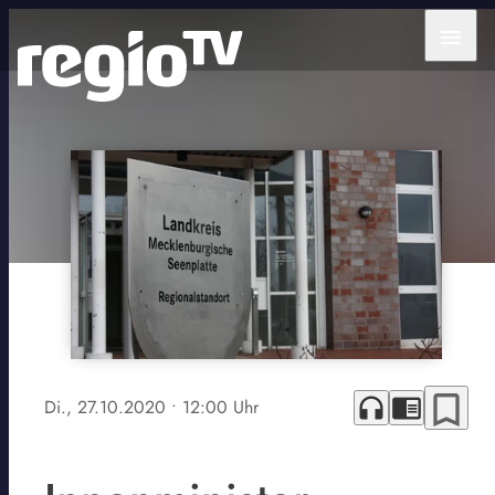
menu
bookmark_border
headphones
chrome_reader_mode
Di., 27.10.2020
• 12:00 Uhr