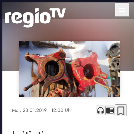
menu
bookmark_border
headphones
chrome_reader_mode
Mo., 28.01.2019
• 12:00 Uhr