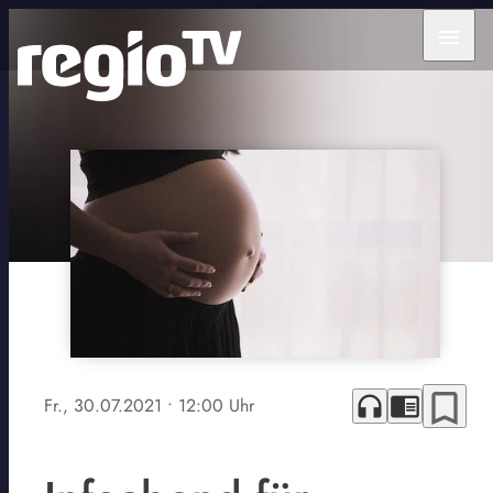
menu
bookmark_border
headphones
chrome_reader_mode
Fr., 30.07.2021
• 12:00 Uhr