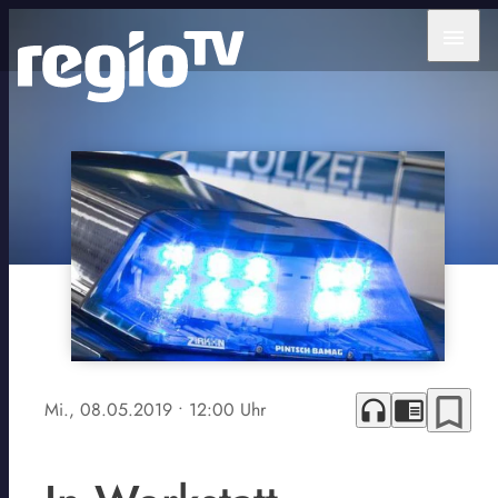
menu
bookmark_border
headphones
chrome_reader_mode
Mi., 08.05.2019
• 12:00 Uhr