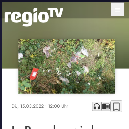
menu
bookmark_border
headphones
chrome_reader_mode
Di., 15.03.2022
• 12:00 Uhr