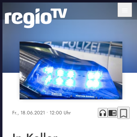
menu
bookmark_border
headphones
chrome_reader_mode
Fr., 18.06.2021
• 12:00 Uhr