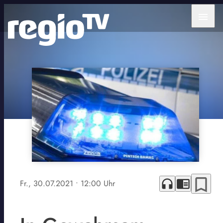
menu
bookmark_border
headphones
chrome_reader_mode
Fr., 30.07.2021
• 12:00 Uhr