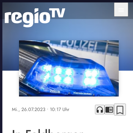
menu
bookmark_border
headphones
chrome_reader_mode
Mi., 26.07.2023
• 10:17 Uhr