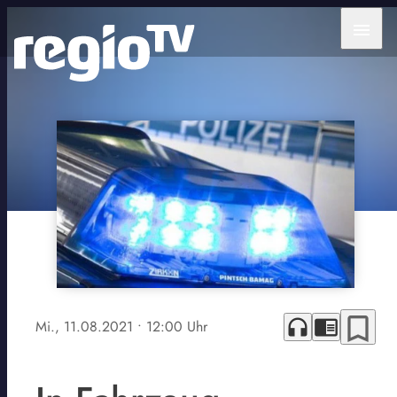
menu
bookmark_border
headphones
chrome_reader_mode
Mi., 11.08.2021
• 12:00 Uhr