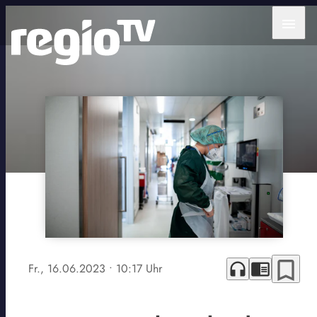
menu
bookmark_border
headphones
chrome_reader_mode
Fr., 16.06.2023
• 10:17 Uhr