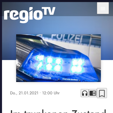
menu
bookmark_border
headphones
chrome_reader_mode
Do., 21.01.2021
• 12:00 Uhr