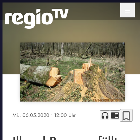
menu
bookmark_border
headphones
chrome_reader_mode
Mi., 06.05.2020
• 12:00 Uhr