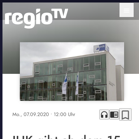
menu
bookmark_border
headphones
chrome_reader_mode
Mo., 07.09.2020
• 12:00 Uhr