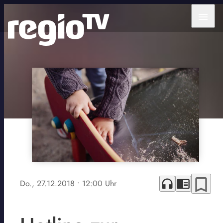
menu
bookmark_border
headphones
chrome_reader_mode
Do., 27.12.2018
• 12:00 Uhr