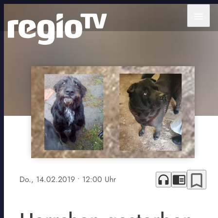
menu
bookmark_border
headphones
chrome_reader_mode
Do., 14.02.2019
• 12:00 Uhr