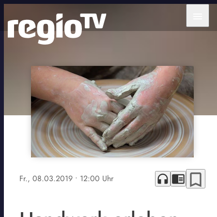
menu
bookmark_border
headphones
chrome_reader_mode
Fr., 08.03.2019
• 12:00 Uhr