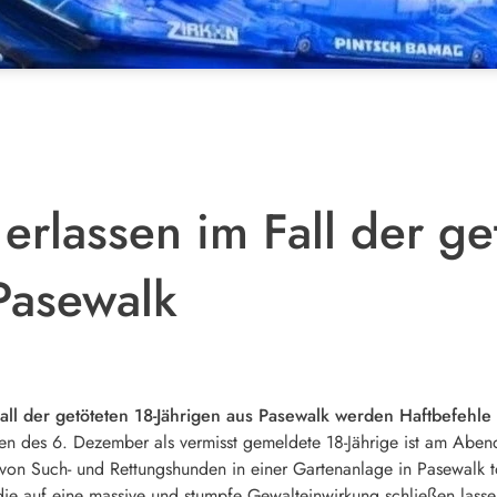
erlassen im Fall der ge
 Pasewalk
l der getöteten 18-Jährigen aus Pasewalk werden Haftbefehle 
en des 6. Dezember als vermisst gemeldete 18-Jährige ist am Ab
von Such- und Rettungshunden in einer Gartenanlage in Pasewalk 
ie auf eine massive und stumpfe Gewalteinwirkung schließen lasse