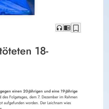
bookmark_border
headphones
chrome_reader_mode
töteten 18-
gegen einen 20-Jährigen und eine 19-Jährige
end des Folgetages, dem 7. Dezember im Rahmen
tot aufgefunden worden. Der Leichnam wies
n.