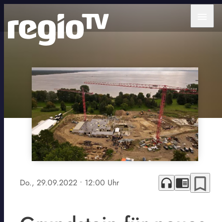
menu
bookmark_border
headphones
chrome_reader_mode
Do., 29.09.2022
• 12:00 Uhr