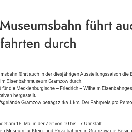
useumsbahn führt auc
fahrten durch
ahn führt auch in der diesjährigen Ausstellungssaison die B
9“ im Eisenbahnmuseum Gramzow durch.
 für die Mecklenburgische – Friedrich – Wilhelm Eisenbahnges
iven hergestellt.
gelände Gramzow beträgt zirka 1 km. Der Fahrpreis pro Person 
indet am
18. Mai
in der Zeit von 10 bis 17 Uhr statt.
hen Museum für Klein- und Privatbahnen in Gramzow die Besich